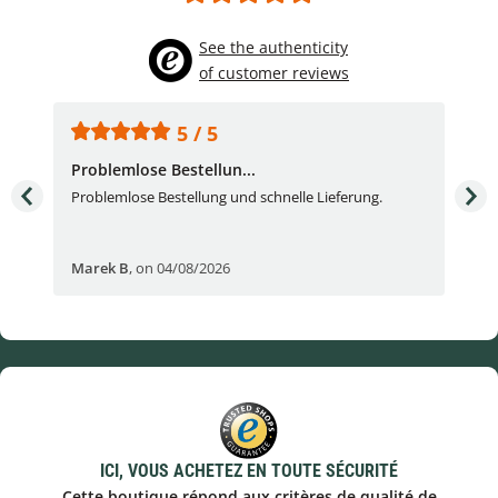
See the authenticity
of customer reviews
5 / 5
Problemlose Bestellun...
Nor
Problemlose Bestellung und schnelle Lieferung.
I b
Fran
Marek B
,
on 04/08/2026
OVI
ICI, VOUS ACHETEZ EN TOUTE SÉCURITÉ
Cette boutique répond aux critères de qualité de